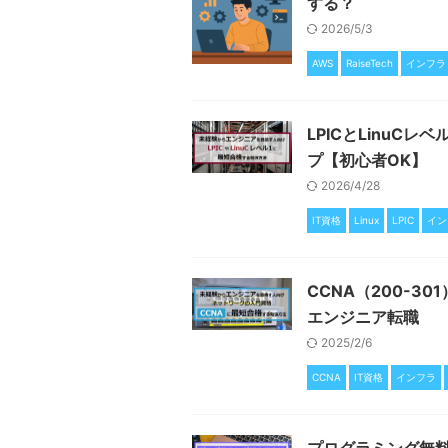
する？
2026/5/3
AWS
RaiseTech
インフラ
LPICとLinuC
プ【初心者OK】
2026/4/28
IT資格
Linux
LPIC
イン
CCNA（200-
エンジニア転職
2025/2/6
CCNA
IT資格
インフラ