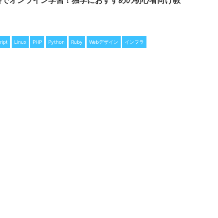
料でオンライン学習！独学におすすめの初心者向け教
ipt
Linux
PHP
Python
Ruby
Webデザイン
インフラ