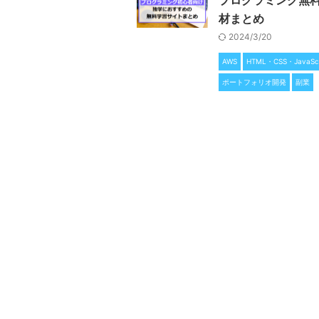
プログラミング無
材まとめ
2024/3/20
AWS
HTML・CSS・JavaScr
ポートフォリオ開発
副業