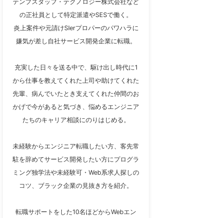
テンプスタッフ・テクノロジー株式会社など
の正社員として特定派遣やSESで働く。
炎上案件や元請けSIerプロパーのパワハラに
嫌気が差し自社サービス開発企業に転職。
充実した日々を送る中で、駆け出し時代に1
から仕事を教えてくれた上司や助けてくれた
先輩、病んでいたとき支えてくれた仲間のお
かげで今があると気づき、悩めるエンジニア
たちのキャリア相談にのりはじめる。
未経験からエンジニア転職したい方、客先常
駐を辞めてサービス開発したい方にプログラ
ミング独学法や未経験可・Web系求人探しの
コツ、ブラック企業の見抜き方を紹介。
転職サポートをした10名ほどからWebエン