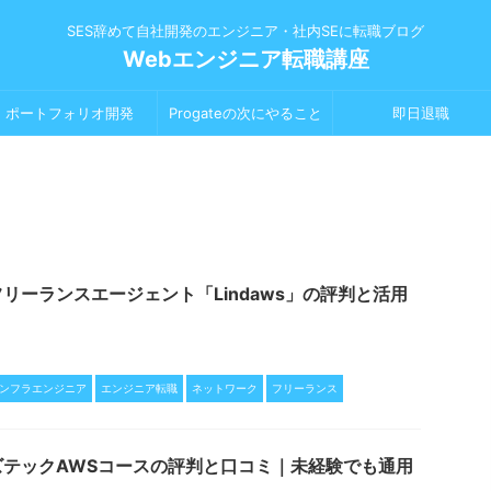
SES辞めて自社開発のエンジニア・社内SEに転職ブログ
Webエンジニア転職講座
ポートフォリオ開発
Progateの次にやること
即日退職
リーランスエージェント「Lindaws」の評判と活用
ンフラエンジニア
エンジニア転職
ネットワーク
フリーランス
ズテックAWSコースの評判と口コミ｜未経験でも通用