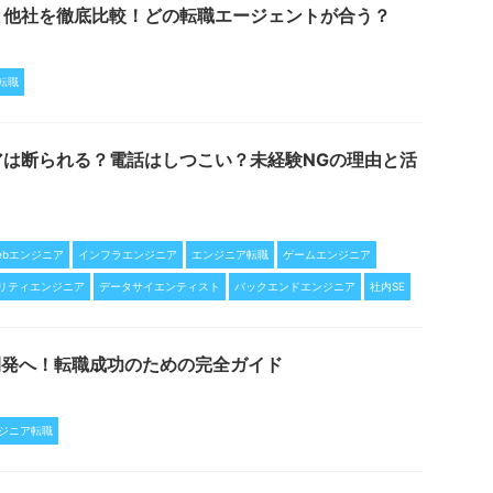
と他社を徹底比較！どの転職エージェントが合う？
転職
アは断られる？電話はしつこい？未経験NGの理由と活
ebエンジニア
インフラエンジニア
エンジニア転職
ゲームエンジニア
リティエンジニア
データサイエンティスト
バックエンドエンジニア
社内SE
開発へ！転職成功のための完全ガイド
ジニア転職