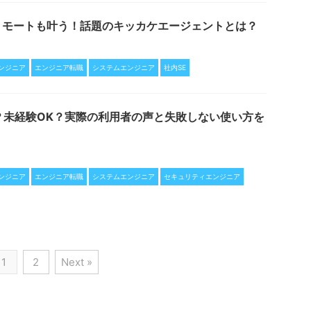
リモートも叶う！話題のキッカケエージェントとは？
ンジニア
エンジニア転職
システムエンジニア
社内SE
？未経験OK？実際の利用者の声と失敗しない使い方を
ンジニア
エンジニア転職
システムエンジニア
セキュリティエンジニア
1
2
Next »