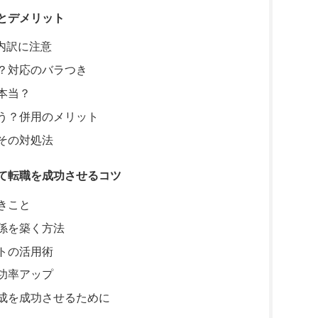
とデメリット
内訳に注意
？対応のバラつき
本当？
う？併用のメリット
その対処法
て転職を成功させるコツ
きこと
係を築く方法
トの活用術
功率アップ
成を成功させるために