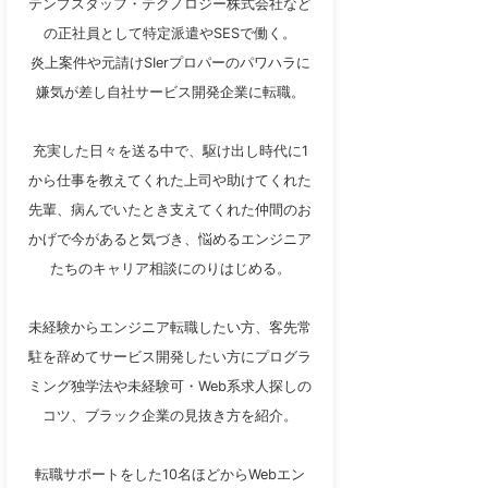
テンプスタッフ・テクノロジー株式会社など
の正社員として特定派遣やSESで働く。
炎上案件や元請けSIerプロパーのパワハラに
嫌気が差し自社サービス開発企業に転職。
充実した日々を送る中で、駆け出し時代に1
から仕事を教えてくれた上司や助けてくれた
先輩、病んでいたとき支えてくれた仲間のお
かげで今があると気づき、悩めるエンジニア
たちのキャリア相談にのりはじめる。
未経験からエンジニア転職したい方、客先常
駐を辞めてサービス開発したい方にプログラ
ミング独学法や未経験可・Web系求人探しの
コツ、ブラック企業の見抜き方を紹介。
転職サポートをした10名ほどからWebエン