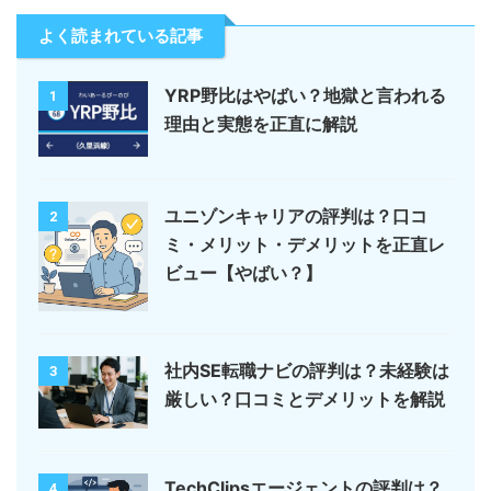
よく読まれている記事
YRP野比はやばい？地獄と言われる
1
理由と実態を正直に解説
ユニゾンキャリアの評判は？口コ
2
ミ・メリット・デメリットを正直レ
ビュー【やばい？】
社内SE転職ナビの評判は？未経験は
3
厳しい？口コミとデメリットを解説
TechClipsエージェントの評判は？
4