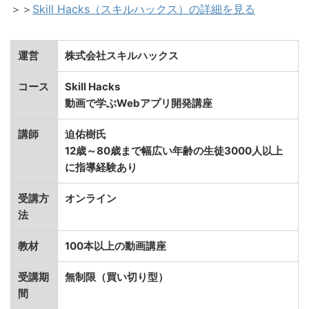
＞＞
Skill Hacks（スキルハックス）の詳細を見る
運営
株式会社スキルハックス
コース
Skill Hacks
動画で学ぶWebアプリ開発講座
講師
迫佑樹氏
12歳～80歳まで幅広い年齢の生徒3000人以上
に指導経験あり
受講方
オンライン
法
教材
100本以上の動画講座
受講期
無制限（買い切り型）
間