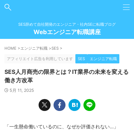
SES辞めて自社開発のエンジニア・社内SEに転職ブログ
Webエンジニア転職講座
HOME
>
エンジニア転職
>
SES
>
アフィリエイト広告を利用しています
SES
エンジニア転職
SES人月商売の限界とは？IT業界の未来を変える
働き方改革
5月 11, 2025
「一生懸命働いているのに、なぜか評価されない…」