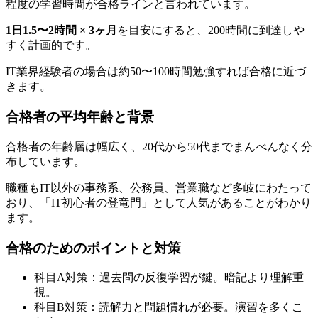
程度の学習時間が合格ラインと言われています。
1日1.5〜2時間 × 3ヶ月
を目安にすると、200時間に到達しや
すく計画的です。
IT業界経験者の場合は約50〜100時間勉強すれば合格に近づ
きます。
合格者の平均年齢と背景
合格者の年齢層は幅広く、20代から50代までまんべんなく分
布しています。
職種もIT以外の事務系、公務員、営業職など多岐にわたって
おり、「IT初心者の登竜門」として人気があることがわかり
ます。
合格のためのポイントと対策
科目A対策：過去問の反復学習が鍵。暗記より理解重
視。
科目B対策：読解力と問題慣れが必要。演習を多くこ