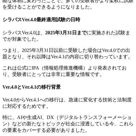
能な体制に変わったことで、多くの受験者がより柔軟に試験
を受けることができるようになりました。
シラバスVer.4.0最終適用試験の日時
シラバスVer.4.0は、
2025年3月31日まで
に実施された試験ま
でが対象でした。
つまり、2025年3月31日以前に受験した場合はVer.4.0での出
題となり、それ以降はVer.4.1の内容に切り替わっています。
これは公式にIPA（情報処理推進機構）より発表されてお
り、受験者にとっては非常に重要な情報です。
Ver.4.0とVer.4.1の移行背景
Ver.4.0からVer.4.1への移行は、急速に変化する技術と法制度
に対応するためです。
特に、AIや生成AI、DX（デジタルトランスフォーメーショ
ン）などの新たなトピックが社会に浸透している今、これら
の要素をカバーする必要がありました。