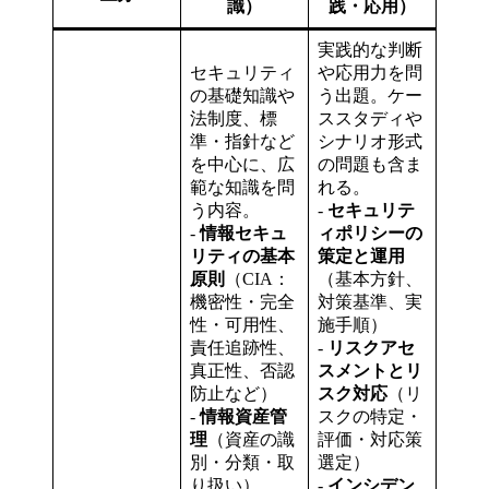
識）
践・応用）
実践的な判断
セキュリティ
や応用力を問
の基礎知識や
う出題。ケー
法制度、標
ススタディや
準・指針など
シナリオ形式
を中心に、広
の問題も含ま
範な知識を問
れる。
う内容。
-
セキュリテ
-
情報セキュ
ィポリシーの
リティの基本
策定と運用
原則
（CIA：
（基本方針、
機密性・完全
対策基準、実
性・可用性、
施手順）
責任追跡性、
-
リスクアセ
真正性、否認
スメントとリ
防止など）
スク対応
（リ
-
情報資産管
スクの特定・
理
（資産の識
評価・対応策
別・分類・取
選定）
り扱い）
-
インシデン