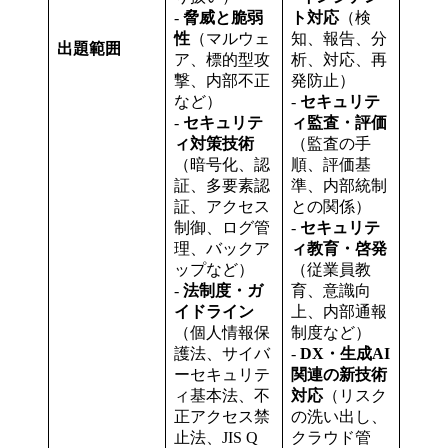
-
脅威と脆弱
ト対応
（検
性
（マルウェ
知、報告、分
出題範囲
ア、標的型攻
析、対応、再
撃、内部不正
発防止）
など）
-
セキュリテ
-
セキュリテ
ィ監査・評価
ィ対策技術
（監査の手
（暗号化、認
順、評価基
証、多要素認
準、内部統制
証、アクセス
との関係）
制御、ログ管
-
セキュリテ
理、バックア
ィ教育・啓発
ップなど）
（従業員教
-
法制度・ガ
育、意識向
イドライン
上、内部通報
（個人情報保
制度など）
護法、サイバ
-
DX・生成AI
ーセキュリテ
関連の新技術
ィ基本法、不
対応
（リスク
正アクセス禁
の洗い出し、
止法、JIS Q
クラウド管