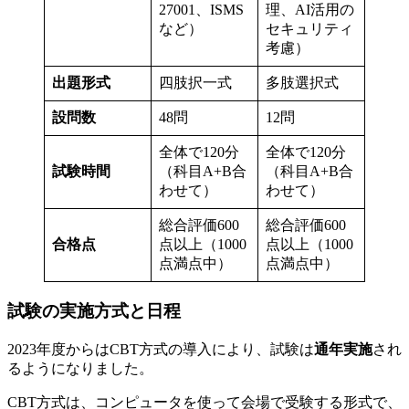
27001、ISMS
理、AI活用の
など）
セキュリティ
考慮）
出題形式
四肢択一式
多肢選択式
設問数
48問
12問
全体で120分
全体で120分
試験時間
（科目A+B合
（科目A+B合
わせて）
わせて）
総合評価600
総合評価600
合格点
点以上（1000
点以上（1000
点満点中）
点満点中）
試験の実施方式と日程
2023年度からはCBT方式の導入により、試験は
通年実施
され
るようになりました。
CBT方式は、コンピュータを使って会場で受験する形式で、